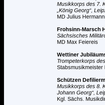
Musikkorps des 7. K
„K
ö
nig Georg“, Leip
MD Julius Hermann
Frohsinn-Marsch
H
Sächsisches Milit
ä
r
MD Max Feiereis
Wettiner Jubiläu
Trompeterkorps des 
Stabsmusikmeister 
S
chützen Defilier
Musikkorps des 8. K
Johann Georg“, Lei
Kgl. S
ä
chs. Musikdir