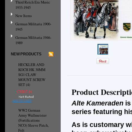
Third Reich Era Music
1933-1945
New Items
German Militaria 1900-
1945
German Militaria 1946-
1989
NEW PRODUCTS
HECKLER AND
KOCH HK 30MM
SG1 CLAW
MOUNT SCREW
SET (4)
Product Descript
CN¥67.16
ADD TO CART
Alte Kameraden
is
WW2 German
series featuring h
Army Wallmeister
(Fortifications
As is customary wi
NCO) Sleeve Patch,
Felt