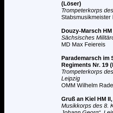
(L
ö
ser)
Trompeterkorps des 
Stabsmusikmeister 
Douzy-Marsch
HM 
Sächsisches Milit
ä
r
MD Max Feiereis
Parademarsch im S
Regiments Nr. 19 (
Trompeterkorps des
Leipzig
OMM Wilhelm Rad
Gruß an Kiel HM II
Musikkorps des 8. K
Johann Georg“, Lei