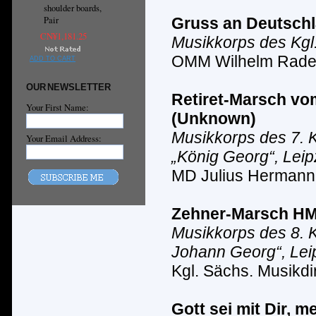
shoulder boards,
Pair
Gruss an Deutschl
CN¥1,181.25
Musikkorps des Kgl
OMM Wilhelm Rad
ADD TO CART
OUR NEWSLETTER
Retiret-Marsch
vo
Your First Name:
(
Unknown
)
Musikkorps des 7. K
Your Email Address:
„K
ö
nig Georg“, Leip
MD Julius Hermann
Zehner-Marsch
HM
Musikkorps des 8. K
Johann Georg“, Lei
Kgl. S
ä
chs. Musikdir
Gott sei mit Dir, 