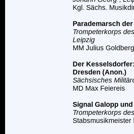
Kgl. S
ä
chs. Musikdir
Parademarsch der 
Trompeterkorps des 
Leipzig
MM Julius Goldber
Der Kesselsdorfer
Dresden
(Anon.)
Sächsisches Milit
ä
r
MD Max Feiereis
Signal Galopp und
Trompeterkorps des 
Stabsmusikmeister 