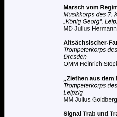
Marsch vom Regi
Musikkorps des 7. K
„K
ö
nig Georg“, Leip
MD Julius Hermann
Altsächsischer-Fa
Trompeterkorps des
Dresden
OMM Heinrich Stoc
„
Ziethen aus dem 
Trompeterkorps des 
Leipzig
MM Julius Goldber
Signal Trab und T