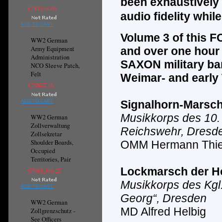
been exhaustively 
CN¥134.66
audio fidelity whi
ADD TO CART
Volume
3
of this F
WW2 German
Army Equipment
and over one hour
Administration
SAXON
military b
NCO Sleeve Patch,
Felt
Weimar- and early 
CN¥67.16
Signalhorn-Marsc
ADD TO CART
Musikkorps des 10. 
WW2 German
Zollverwaltung
Reichswehr, Dresd
Zollsekretar
Shoulder Boards,
OMM Hermann Thie
Occupied
Territories, Pair
Lockmarsch der H
CN¥1,316.25
Musikkorps des Kgl
ADD TO CART
Georg“, Dresden
WW2 German
MD Alfred Helbig
Zollgrenzschutz -
See Officers