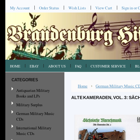
My Account
Order Status
Wish Lists
View Cart
Sign in
or
C
HOME
EBAY
ABOUT US
FAQ
CUSTOMER SERVICE
BL
CATEGORIES
Home
German Military Music C
Antiquarian Military
Books and LPs
ALTE KAMERADEN, VOL. 3: SÄ
Military Surplus
German Military Music
CDs
International Military
Music CDs