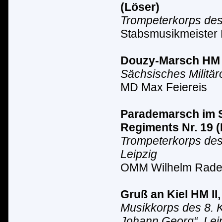
(L
ö
ser)
Trompeterkorps des 
Stabsmusikmeister 
Douzy-Marsch
HM 
Sächsisches Milit
ä
r
MD Max Feiereis
Parademarsch im S
Regiments Nr. 19 (
Trompeterkorps des
Leipzig
OMM Wilhelm Rad
Gruß an Kiel HM II
Musikkorps des 8. K
Johann Georg“, Lei