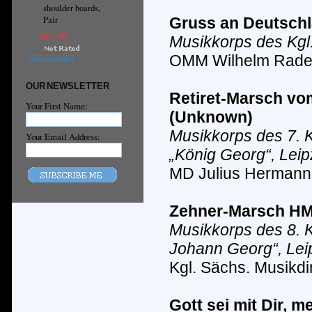
shoulder boards,
Pair
Gruss an Deutschl
$175.00
Musikkorps des Kgl
OMM Wilhelm Rad
ADD TO CART
OUR NEWSLETTER
Retiret-Marsch
vo
Your First Name:
(
Unknown
)
Musikkorps des 7. K
Your Email Address:
„K
ö
nig Georg“, Leip
MD Julius Hermann
Zehner-Marsch
HM
Musikkorps des 8. K
Johann Georg“, Lei
Kgl. S
ä
chs. Musikdir
Gott sei mit Dir, 