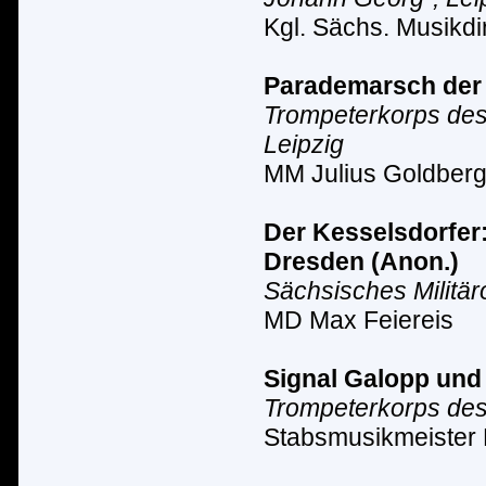
Kgl. S
ä
chs. Musikdir
Parademarsch der 
Trompeterkorps des 
Leipzig
MM Julius Goldber
Der Kesselsdorfer
Dresden
(Anon.)
Sächsisches Milit
ä
r
MD Max Feiereis
Signal Galopp und
Trompeterkorps des 
Stabsmusikmeister 