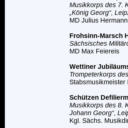
Musikkorps des 7. K
„K
ö
nig Georg“, Leip
MD Julius Hermann
Frohsinn-Marsch
H
Sächsisches Milit
ä
r
MD Max Feiereis
Wettiner Jubiläu
Trompeterkorps des 
Stabsmusikmeister 
S
chützen Defilier
Musikkorps des 8. K
Johann Georg“, Lei
Kgl. S
ä
chs. Musikdir