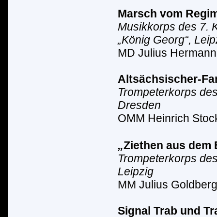
Marsch vom Regi
Musikkorps des 7. K
„K
ö
nig Georg“, Leip
MD Julius Hermann
Altsächsischer-Fa
Trompeterkorps des
Dresden
OMM Heinrich Stoc
„
Ziethen aus dem 
Trompeterkorps des 
Leipzig
MM Julius Goldber
Signal Trab und T