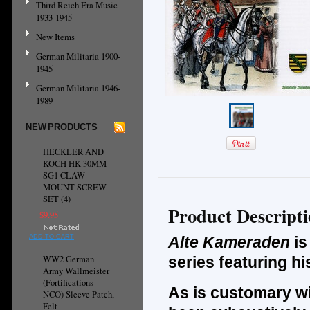
Third Reich Era Music
1933-1945
New Items
German Militaria 1900-
1945
German Militaria 1946-
1989
NEW PRODUCTS
HECKLER AND
KOCH HK 30MM
SG1 CLAW
MOUNT SCREW
SET (4)
Product Descript
$9.95
ADD TO CART
Alte Kameraden
is
WW2 German
series featuring h
Army Wallmeister
(Fortifications
As is customary wi
NCO) Sleeve Patch,
Felt