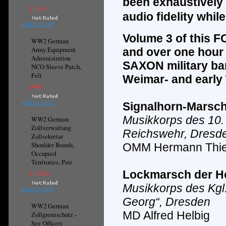
been exhaustively 
$19.95
audio fidelity whi
ADD TO CART
Volume
3
of this F
WW2 German
Army Equipment
and over one hour
Administration
SAXON
military b
NCO Sleeve Patch,
Felt
Weimar- and early 
$9.95
Signalhorn-Marsc
ADD TO CART
Musikkorps des 10. 
WW2 German
Zollverwaltung
Reichswehr, Dresd
Zollsekretar
Shoulder Boards,
OMM Hermann Thie
Occupied
Territories, Pair
Lockmarsch der H
$195.00
Musikkorps des Kgl
ADD TO CART
Georg“, Dresden
WW2 German
MD Alfred Helbig
Zollgrenzschutz -
See Officers