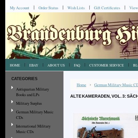
My Account
Order Status
Wish Lists
Gift Certificates
View
HOME
EBAY
ABOUT US
FAQ
CUSTOMER SERVICE
BL
CATEGORIES
Home
German Military Music C
Antiquarian Military
Books and LPs
ALTE KAMERADEN, VOL. 3: SÄ
Military Surplus
German Military Music
CDs
International Military
Music CDs