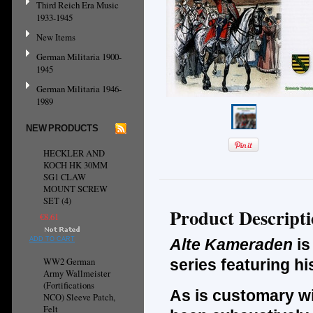
Third Reich Era Music
1933-1945
New Items
German Militaria 1900-
1945
German Militaria 1946-
1989
NEW PRODUCTS
HECKLER AND
KOCH HK 30MM
SG1 CLAW
MOUNT SCREW
SET (4)
Product Descript
€8.61
ADD TO CART
Alte Kameraden
is
WW2 German
series featuring h
Army Wallmeister
(Fortifications
As is customary wi
NCO) Sleeve Patch,
Felt