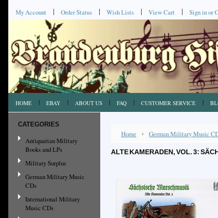
My Account
Order Status
Wish Lists
View Cart
Sign in
or
C
HOME
EBAY
ABOUT US
FAQ
CUSTOMER SERVICE
BL
CATEGORIES
Home
German Military Music C
Antiquarian Military
Books and LPs
ALTE KAMERADEN, VOL. 3: SÄ
Military Surplus
German Military Music
CDs
International Military
Music CDs