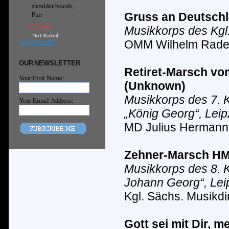
shoulder boards,
Pair
Gruss an Deutschl
€151.46
Musikkorps des Kgl
OMM Wilhelm Rad
ADD TO CART
OUR NEWSLETTER
Retiret-Marsch
vo
Your First Name:
(
Unknown
)
Musikkorps des 7. K
Your Email Address:
„K
ö
nig Georg“, Leip
MD Julius Hermann
Zehner-Marsch
HM
Musikkorps des 8. K
Johann Georg“, Lei
Kgl. S
ä
chs. Musikdir
Gott sei mit Dir, 