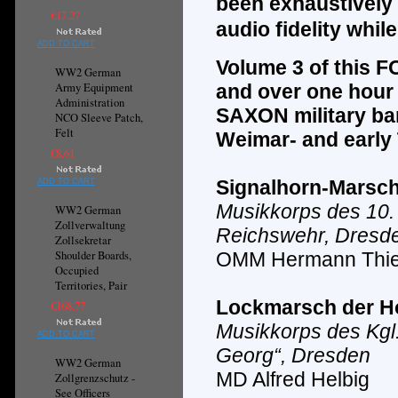
been exhaustively 
€17.27
audio fidelity whi
ADD TO CART
Volume
3
of this F
WW2 German
Army Equipment
and over one hour
Administration
SAXON
military b
NCO Sleeve Patch,
Felt
Weimar- and early 
€8.61
Signalhorn-Marsc
ADD TO CART
Musikkorps des 10. 
WW2 German
Zollverwaltung
Reichswehr, Dresd
Zollsekretar
Shoulder Boards,
OMM Hermann Thie
Occupied
Territories, Pair
Lockmarsch der H
€168.77
Musikkorps des Kgl
ADD TO CART
Georg“, Dresden
WW2 German
MD Alfred Helbig
Zollgrenzschutz -
See Officers