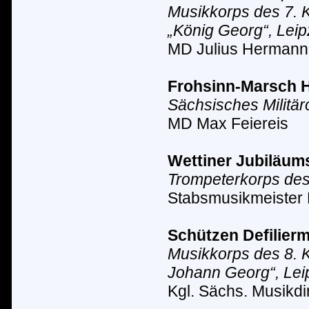
Musikkorps des 7. K
„K
ö
nig Georg“, Leip
MD Julius Hermann
Frohsinn-Marsch
H
Sächsisches Milit
ä
r
MD Max Feiereis
Wettiner Jubiläu
Trompeterkorps des 
Stabsmusikmeister 
S
chützen Defilier
Musikkorps des 8. K
Johann Georg“, Lei
Kgl. S
ä
chs. Musikdir