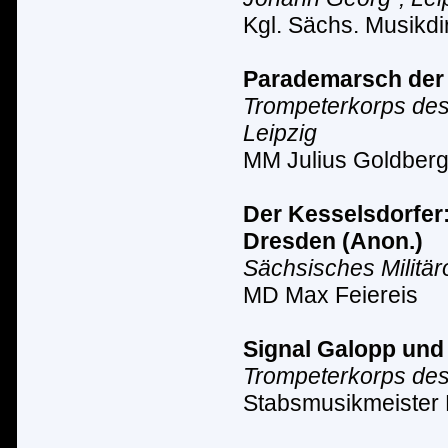
Kgl. S
ä
chs. Musikdir
Parademarsch der 
Trompeterkorps des 
Leipzig
MM Julius Goldber
Der Kesselsdorfer
Dresden
(Anon.)
Sächsisches Milit
ä
r
MD Max Feiereis
Signal Galopp und
Trompeterkorps des 
Stabsmusikmeister 