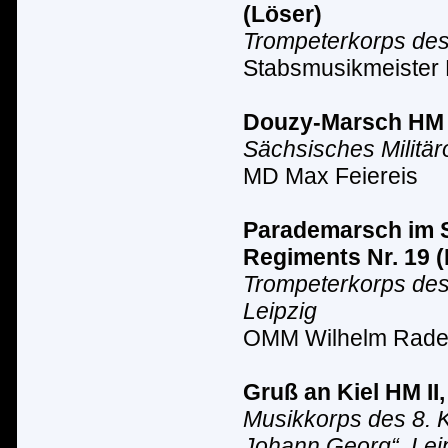
(L
ö
ser)
Trompeterkorps des 
Stabsmusikmeister 
Douzy-Marsch
HM 
Sächsisches Milit
ä
r
MD Max Feiereis
Parademarsch im S
Regiments Nr. 19 (
Trompeterkorps des
Leipzig
OMM Wilhelm Rad
Gruß an Kiel HM II
Musikkorps des 8. K
Johann Georg“, Lei