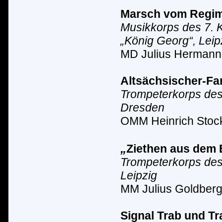
Marsch vom Regi
Musikkorps des 7. K
„K
ö
nig Georg“, Leip
MD Julius Hermann
Altsächsischer-Fa
Trompeterkorps des
Dresden
OMM Heinrich Stoc
„
Ziethen aus dem 
Trompeterkorps des 
Leipzig
MM Julius Goldber
Signal Trab und T